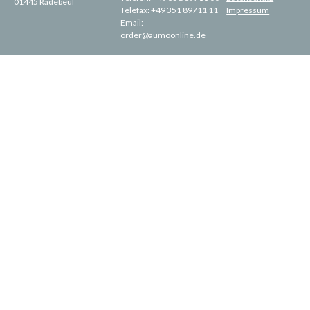
01445 Radebeul
Telefax:
+49 351 89711 11
Impressum
Email:
order@aumoonline.de