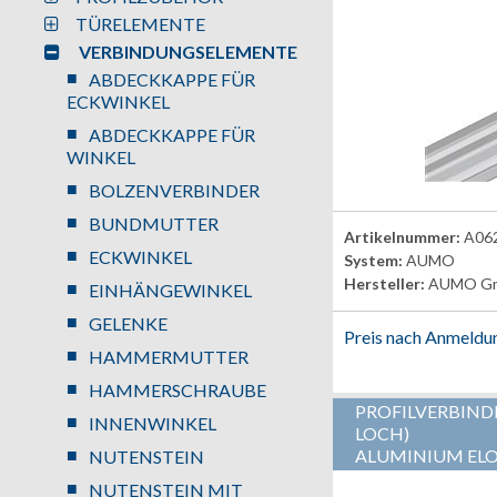
TÜRELEMENTE
VERBINDUNGSELEMENTE
ABDECKKAPPE FÜR
ECKWINKEL
ABDECKKAPPE FÜR
WINKEL
BOLZENVERBINDER
BUNDMUTTER
Artikelnummer:
A06
ECKWINKEL
System:
AUMO
Hersteller:
AUMO G
EINHÄNGEWINKEL
GELENKE
Preis nach Anmeldu
HAMMERMUTTER
HAMMERSCHRAUBE
PROFILVERBINDE
INNENWINKEL
LOCH)
ALUMINIUM ELO
NUTENSTEIN
NUTENSTEIN MIT