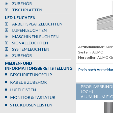
ZUBEHÖR
TISCHPLATTEN
LED-LEUCHTEN
ARBEITSPLATZLEUCHTEN
LUPENLEUCHTEN
MASCHINENLEUCHTEN
SIGNALLEUCHTEN
Artikelnummer:
A04
SYSTEMLEUCHTEN
System:
AUMO
ZUBEHÖR
Hersteller:
AUMO G
MEDIEN- UND
INFORMATIONSBEREITSTELLUNG
Preis nach Anmeldu
BESCHRIFTUNGSCLIP
KABEL & ZUBEHÖR
PROFILVERBINDE
LUFTLEISTEN
LOCH)
ALUMINIUM ELO
MONITOR & TASTATUR
STECKDOSENLEISTEN