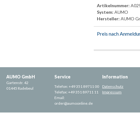
Artikelnummer:
A02
System:
AUMO
Hersteller:
AUMO G
Preis nach Anmeldu
AUMO GmbH
Service
Information
Gartenstr. 42
Telefon:
+49 351 89711 00
Datenschutz
01445 Radebeul
Telefax:
+49 351 89711 11
Impressum
Email:
order@aumoonline.de