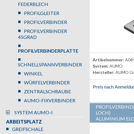
FEDERBLECH
PROFILGLEITER
PROFILVERBINDER
PROFILVERBINDER
45GRAD
PROFILVERBINDERPLATTE
Artikelnummer:
A04
SCHNELLSPANNVERBINDER
System:
AUMO
Hersteller:
AUMO G
WINKEL
WÜRFELVERBINDER
Preis nach Anmeldu
ZENTRALSCHRAUBE
AUMO-FIXVERBINDER
PROFILVERBINDE
SYSTEM AUMO-I
LOCH)
ALUMINIUM ELO
ARBEITSPLATZ
GREIFSCHALE