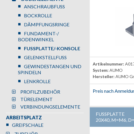
ANSCHRAUBFUSS
BOCKROLLE
DÄMPFUNGSRINGE
FUNDAMENT-/
BODENWINKEL
FUSSPLATTE/-KONSOLE
GELENKSTELLFUSS
Artikelnummer:
A01
GEWINDESTANGEN UND
System:
AUMO
SPINDELN
Hersteller:
AUMO G
LENKROLLE
Preis nach Anmeldu
PROFILZUBEHÖR
TÜRELEMENT
VERBINDUNGSELEMENTE
FUSSPLATTE
ARBEITSPLATZ
20X40, M=M6, D
GREIFSCHALE
ZUBEHÖR