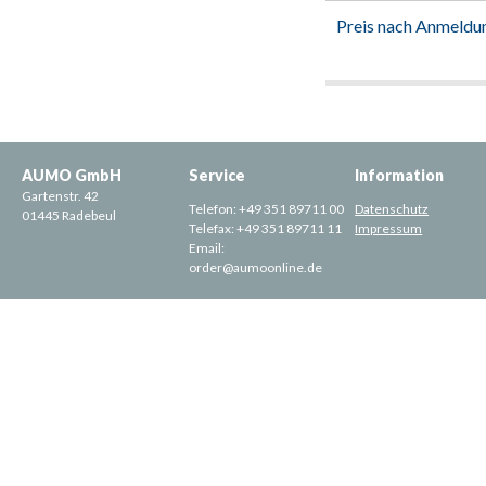
Preis nach Anmeldu
AUMO GmbH
Service
Information
Gartenstr. 42
Telefon:
+49 351 89711 00
Datenschutz
01445 Radebeul
Telefax:
+49 351 89711 11
Impressum
Email:
order@aumoonline.de