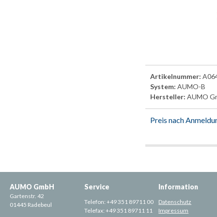
Artikelnummer:
A06
System:
AUMO-B
Hersteller:
AUMO G
Preis nach Anmeldu
AUMO GmbH
Service
Information
Gartenstr. 42
Telefon:
+49 351 89711 00
Datenschutz
01445 Radebeul
Telefax:
+49 351 89711 11
Impressum